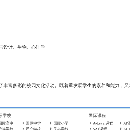
与设计、生物、心理学
丰富多彩的校园文化活动。既着重发展学生的素养和能力，又
/sh/202892.html
际学校
国际课程
国际高中
国际中学
国际小学
A-Level课程
AP
贵族学校
私立学校
民办学校
SAT课程
AC