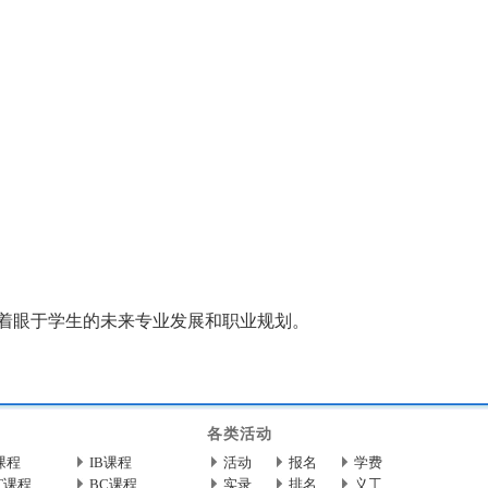
着眼于学生的未来专业发展和职业规划。
各类活动
课程
IB课程
活动
报名
学费
T课程
BC课程
实录
排名
义工